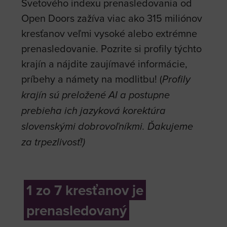
Svetového indexu prenasledovania od
Open Doors zažíva viac ako 315 miliónov
kresťanov veľmi vysoké alebo extrémne
prenasledovanie. Pozrite si profily týchto
krajín a nájdite zaujímavé informácie,
príbehy a námety na modlitbu! (
Profily
krajín sú preložené AI a postupne
prebieha ich jazyková korektúra
slovenskými dobrovoľníkmi. Ďakujeme
za trpezlivosť!)
1 zo 7 kresťanov je
prenasledovaný