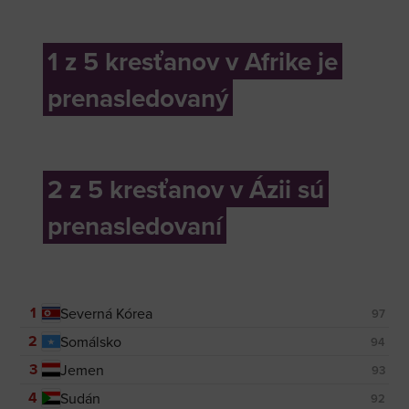
1 z 5 kresťanov v Afrike je
prenasledovaný
2 z 5 kresťanov v Ázii sú
prenasledovaní
1
Severná Kórea
97
2
Somálsko
94
3
Jemen
93
4
Sudán
92