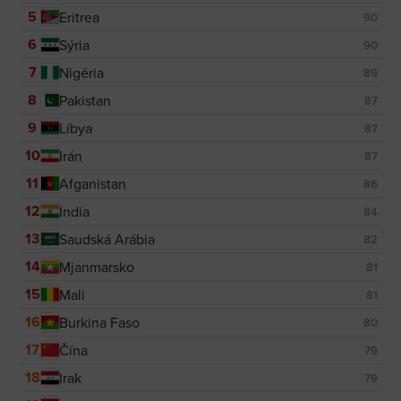
5
Eritrea
90
6
Sýria
90
7
Nigéria
89
8
Pakistan
87
9
Líbya
87
10
Irán
87
11
Afganistan
86
12
India
84
13
Saudská Arábia
82
14
Mjanmarsko
81
15
Mali
81
16
Burkina Faso
80
17
Čína
79
18
Irak
79