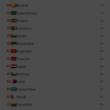
34
Bhután
71
35
Turkménsko
71
36
Etiópia
70
37
Kamerun
70
38
Omán
70
39
Mozambik
69
40
Kirgizsko
68
41
Turecko
68
42
Egypt
68
43
Komory
68
44
Katar
67
45
Kazachstan
67
46
Nepál
67
47
Kolumbia
66