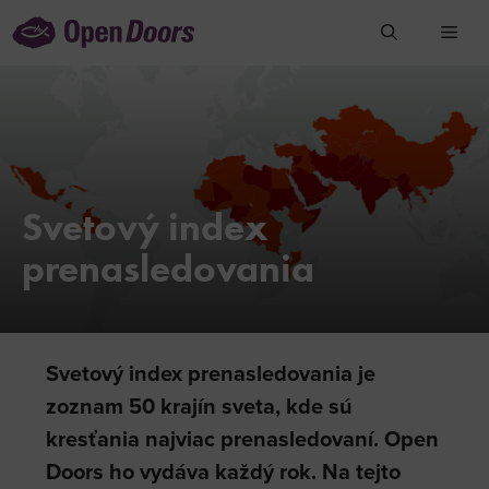
Preskočiť
na
obsah
Svetový index
prenasledovania
Svetový index prenasledovania je
zoznam 50 krajín sveta, kde sú
kresťania najviac prenasledovaní. Open
Doors ho vydáva každý rok.
Na tejto