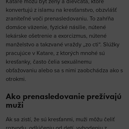
Katare môžu byť ženy a dievčatá, ktoré
konvertujú z islamu na kresťanstvo, obzvlášť
zraniteľné voči prenasledovaniu. To zahŕňa
domáce väzenie, fyzické násilie, nútené
lekárske ošetrenie a exorcizmus, nútené
manželstvo a takzvané vraždy „zo cti“. Slúžky
pracujúce v Katare, z ktorých mnohé sú
kresťanky, často čelia sexuálnemu
obťažovaniu alebo sa s nimi zaobchádza ako s
otrokmi.
Ako prenasledovanie prežívajú
muži
Ak sa zistí, že sú kresťanmi, muži môžu čeliť
rozvodu, odlúčeniu od detí, vyhodeniu z