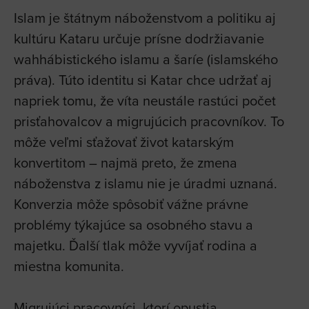
Islam je štátnym náboženstvom a politiku aj
kultúru Kataru určuje prísne dodržiavanie
wahhábistického islamu a šaríe (islamského
práva). Túto identitu si Katar chce udržať aj
napriek tomu, že víta neustále rastúci počet
prisťahovalcov a migrujúcich pracovníkov. To
môže veľmi sťažovať život katarským
konvertitom – najmä preto, že zmena
náboženstva z islamu nie je úradmi uznaná.
Konverzia môže spôsobiť vážne právne
problémy týkajúce sa osobného stavu a
majetku. Ďalší tlak môže vyvíjať rodina a
miestna komunita.
Migrujúci pracovníci, ktorí opustia