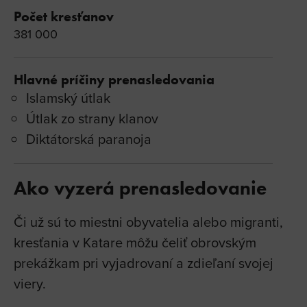
Počet kresťanov
381 000
Hlavné príčiny prenasledovania
Islamský útlak
Útlak zo strany klanov
Diktátorská paranoja
Ako vyzerá prenasledovanie
Či už sú to miestni obyvatelia alebo migranti,
kresťania v Katare môžu čeliť obrovským
prekážkam pri vyjadrovaní a zdieľaní svojej
viery.