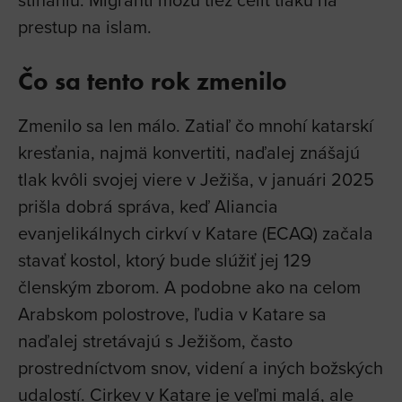
prestup na islam.
Čo sa tento rok zmenilo
Zmenilo sa len málo. Zatiaľ čo mnohí katarskí
kresťania, najmä konvertiti, naďalej znášajú
tlak kvôli svojej viere v Ježiša, v januári 2025
prišla dobrá správa, keď Aliancia
evanjelikálnych cirkví v Katare (ECAQ) začala
stavať kostol, ktorý bude slúžiť jej 129
členským zborom. A podobne ako na celom
Arabskom polostrove, ľudia v Katare sa
naďalej stretávajú s Ježišom, často
prostredníctvom snov, videní a iných božských
udalostí. Cirkev v Katare je veľmi malá, ale