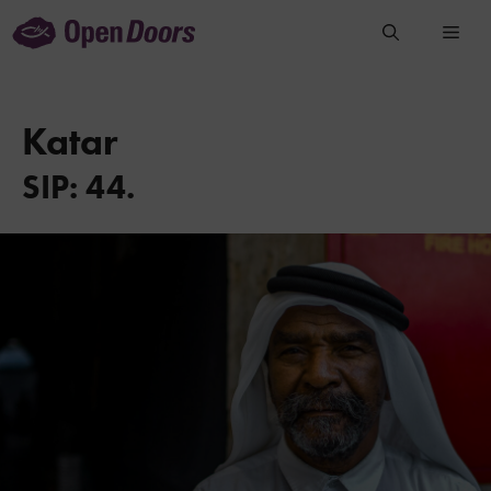
Preskočiť
na
obsah
Katar
SIP: 44.