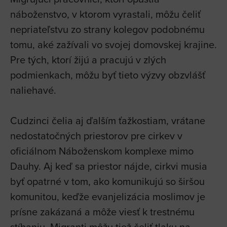
náboženstvo, v ktorom vyrastali, môžu čeliť
nepriateľstvu zo strany kolegov podobnému
tomu, aké zažívali vo svojej domovskej krajine.
Pre tých, ktorí žijú a pracujú v zlých
podmienkach, môžu byť tieto výzvy obzvlášť
naliehavé.
Cudzinci čelia aj ďalším ťažkostiam, vrátane
nedostatočných priestorov pre cirkev v
oficiálnom Náboženskom komplexe mimo
Dauhy. Aj keď sa priestor nájde, cirkvi musia
byť opatrné v tom, ako komunikujú so širšou
komunitou, keďže evanjelizácia moslimov je
prísne zakázaná a môže viesť k trestnému
stíhaniu. Migranti môžu tiež čeliť tlaku na