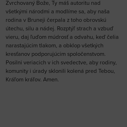
Zvrchovaný Bože, Ty máš autoritu nad
všetkými národmi a modlíme sa, aby naša
rodina v Bruneji čerpala z toho obrovskú
útechu, silu a nádej. Rozptýľ strach a vzbuď
vieru, daj ľuďom múdrosť a odvahu, keď čelia
narastajúcim tlakom, a obklop všetkých
kresťanov podporujúcim spoločenstvom.
Posilni veriacich v ich svedectve, aby rodiny,
komunity i úrady sklonili kolená pred Tebou,
Kráľom kráľov. Amen.