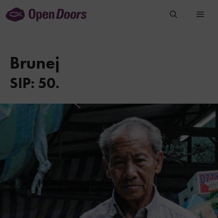
Preskočiť
na
obsah
Brunej
SIP: 50.