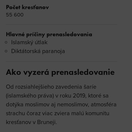
Počet kresťanov
55 600
Hlavné príčiny prenasledovania
Islamský útlak
Diktátorská paranoja
Ako vyzerá prenasledovanie
Od rozsiahlejšieho zavedenia šaríe
(islamského práva) v roku 2019, ktoré sa
dotýka moslimov aj nemoslimov, atmosféra
strachu čoraz viac zviera malú komunitu
kresťanov v Bruneji.