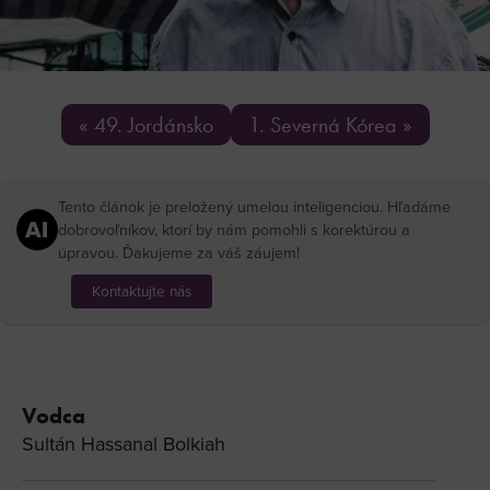
« 49. Jordánsko
1. Severná Kórea »
Tento článok je preložený umelou inteligenciou. Hľadáme
dobrovoľníkov, ktorí by nám pomohli s korektúrou a
úpravou. Ďakujeme za váš záujem!
Kontaktujte nás
Vodca
Sultán Hassanal Bolkiah