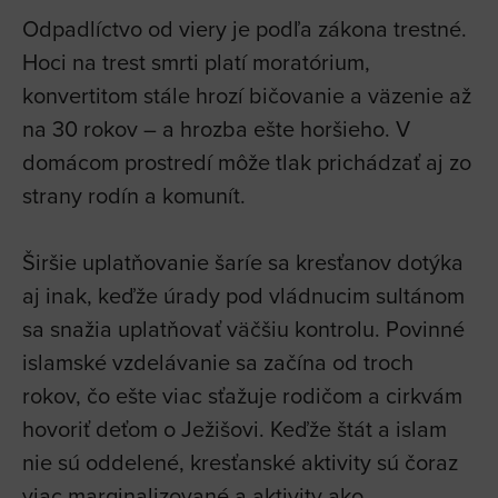
Odpadlíctvo od viery je podľa zákona trestné.
Hoci na trest smrti platí moratórium,
konvertitom stále hrozí bičovanie a väzenie až
na 30 rokov – a hrozba ešte horšieho. V
domácom prostredí môže tlak prichádzať aj zo
strany rodín a komunít.
Širšie uplatňovanie šaríe sa kresťanov dotýka
aj inak, keďže úrady pod vládnucim sultánom
sa snažia uplatňovať väčšiu kontrolu. Povinné
islamské vzdelávanie sa začína od troch
rokov, čo ešte viac sťažuje rodičom a cirkvám
hovoriť deťom o Ježišovi. Keďže štát a islam
nie sú oddelené, kresťanské aktivity sú čoraz
viac marginalizované a aktivity ako