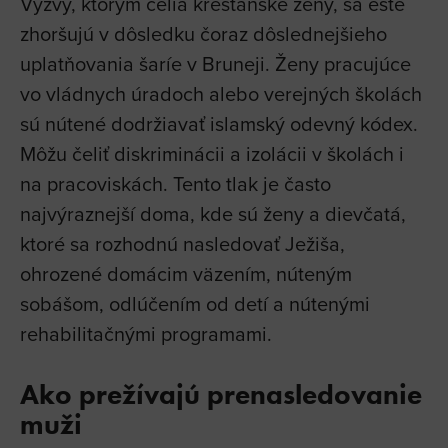
Výzvy, ktorým čelia kresťanské ženy, sa ešte
zhoršujú v dôsledku čoraz dôslednejšieho
uplatňovania šaríe v Bruneji. Ženy pracujúce
vo vládnych úradoch alebo verejných školách
sú nútené dodržiavať islamský odevný kódex.
Môžu čeliť diskriminácii a izolácii v školách i
na pracoviskách. Tento tlak je často
najvýraznejší doma, kde sú ženy a dievčatá,
ktoré sa rozhodnú nasledovať Ježiša,
ohrozené domácim väzením, núteným
sobášom, odlúčením od detí a nútenými
rehabilitačnými programami.
Ako prežívajú prenasledovanie
muži