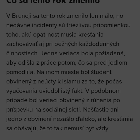
V Bruneji sa tento rok zmenilo len málo, no
nedávne incidenty sú triezlivou pripomienkou
toho, akú opatrnosť musia kresťania
zachovávať aj pri bežných každodenných
činnostiach. Jedna veriaca bola požiadaná,
aby odišla z práce potom, čo sa pred jedlom
pomodlila. Na inom mieste bol študent
obvinený z neúcty k islamu za to, že počas
vyučovania uviedol istý fakt. V podobnom
prípade bol veriaci obvinený z rúhania po
príspevku na sociálnej sieti. Našťastie ani
jedno z obvinení nezašlo ďaleko, ale kresťania
sa obávajú, že to tak nemusí byť vždy.