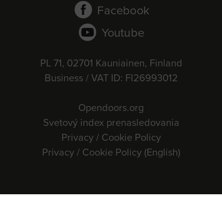
Facebook
Youtube
PL 71, 02701 Kauniainen, Finland
Business / VAT ID: FI26993012
Opendoors.org
Svetový index prenasledovania
Privacy / Cookie Policy
Privacy / Cookie Policy (English)