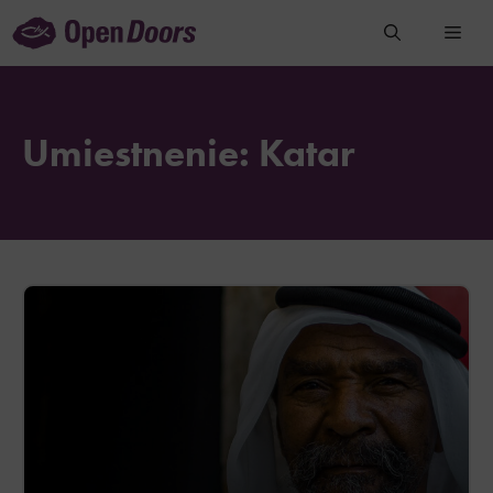
Preskočiť
na
obsah
Umiestnenie:
Katar