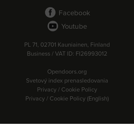
Facebook
Youtube
PL 71, 02701 Kauniainen, Finland
Business / VAT ID: FI26993012
Opendoors.org
Svetový index prenasledovania
Privacy / Cookie Policy
Privacy / Cookie Policy (English)