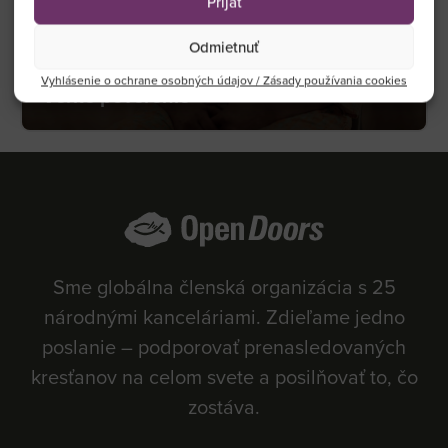
Prijať
Správy
21.04.2026
Odmietnuť
Modlite sa s 25 ženami, ktoré napĺňajú
Vyhlásenie o ochrane osobných údajov / Zásady používania cookies
Veľké poverenie
Sme globálna členská organizácia s 25
národnými kanceláriami. Zdieľame jedno
poslanie – podporovať prenasledovaných
kresťanov na celom svete a posilňovať to, čo
zostáva.