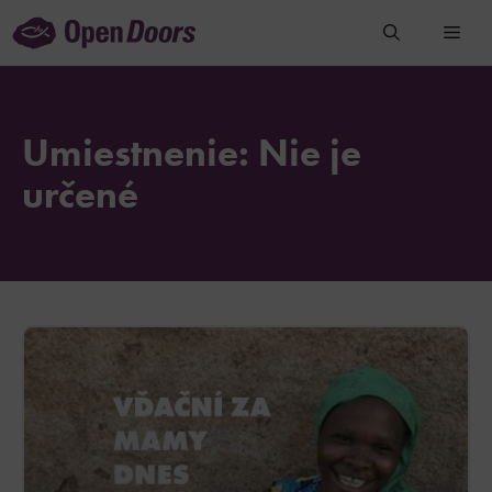
Preskočiť
na
obsah
Umiestnenie:
Nie je
určené