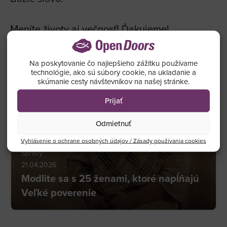
Meníte životy aj večnosť! Ďakujeme!
Na poskytovanie čo najlepšieho zážitku používame
technológie, ako sú súbory cookie, na ukladanie a
skúmanie cesty návštevníkov na našej stránke.
Prijať
Odmietnuť
Vyhlásenie o ochrane osobných údajov / Zásady používania cookies
Správy
21.04.2026
Modlite sa s 25 ženami, ktoré napĺňajú
Veľké poverenie