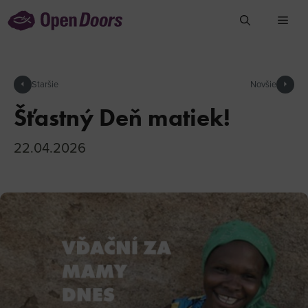
Preskočiť
na
obsah
arrow_left
Staršie
Novšie
arrow_right
Šťastný Deň matiek!
22.04.2026