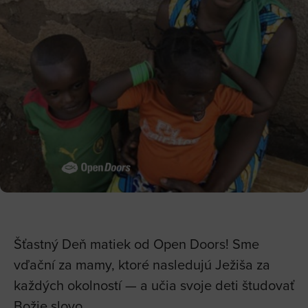
Šťastný Deň matiek od Open Doors! Sme
vďační za mamy, ktoré nasledujú Ježiša za
každých okolností — a učia svoje deti študovať
Božie slovo.