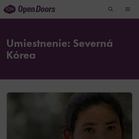
Preskočiť
na
obsah
Umiestnenie:
Severná
Kórea