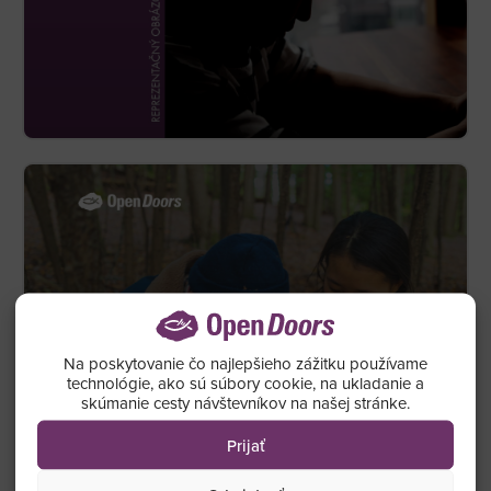
Na poskytovanie čo najlepšieho zážitku používame
technológie, ako sú súbory cookie, na ukladanie a
skúmanie cesty návštevníkov na našej stránke.
Prijať