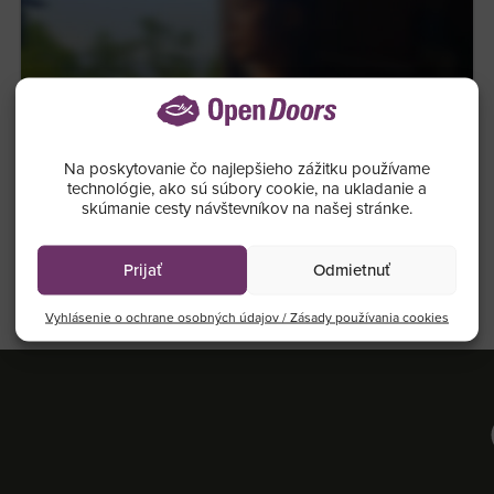
Na poskytovanie čo najlepšieho zážitku používame
technológie, ako sú súbory cookie, na ukladanie a
03.04.2026
skúmanie cesty návštevníkov na našej stránke.
Mladá veriaca čelí prenasledovaniu na
Filipínach
Prijať
Odmietnuť
Vyhlásenie o ochrane osobných údajov / Zásady používania cookies