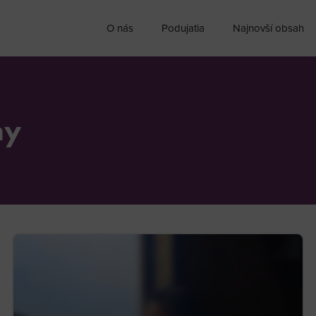
O nás
Podujatia
Najnovší obsah
ny