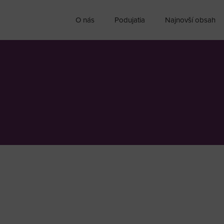
O nás
Podujatia
Najnovší obsah