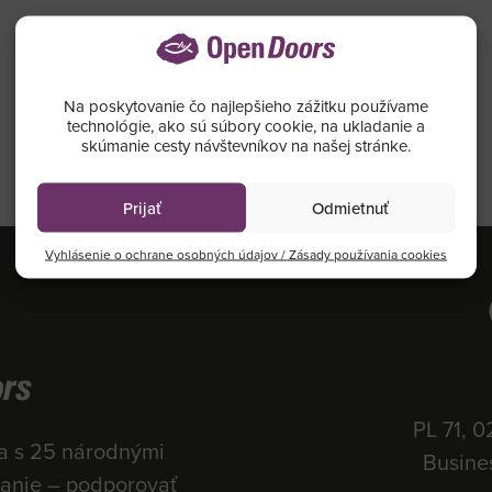
Na poskytovanie čo najlepšieho zážitku používame
technológie, ako sú súbory cookie, na ukladanie a
skúmanie cesty návštevníkov na našej stránke.
Prijať
Odmietnuť
Vyhlásenie o ochrane osobných údajov / Zásady používania cookies
PL 71, 0
a s 25 národnými
Busine
lanie – podporovať