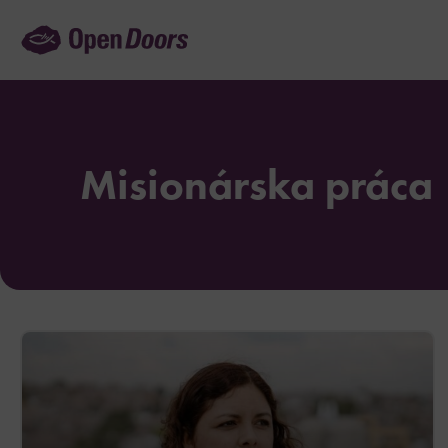
Preskočiť
na
obsah
Misionárska práca