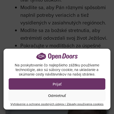
Modlite sa, aby Pán rôznymi spôsobmi
naplnil potreby veriacich a tiež
vysídlených v zasiahnutých regiónoch.
Modlite sa za božské stretnutia, aby
extrémisti odovzdali svoj život Ježišovi.
Pokračujte v modlitbách za úspešné
vojenské operácie zamerané na
zabezpečenie východnej časti KDR
Na poskytovanie čo najlepšieho zážitku používame
pred islamistickými teroristickými
technológie, ako sú súbory cookie, na ukladanie a
skúmanie cesty návštevníkov na našej stránke.
útokmi.
Prijať
*ilustračný obrázok
Odmietnuť
Vyhlásenie o ochrane osobných údajov / Zásady používania cookies