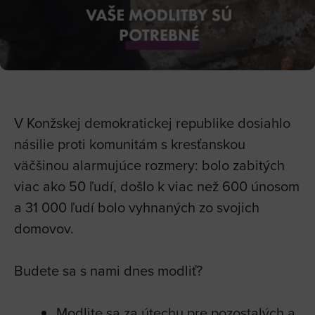
V Konžskej demokratickej republike dosiahlo
násilie proti komunitám s kresťanskou
väčšinou alarmujúce rozmery: bolo zabitých
viac ako 50 ľudí, došlo k viac než 600 únosom
a 31 000 ľudí bolo vyhnaných zo svojich
domovov.
Budete sa s nami dnes modliť?
Modlite sa za útechu pre pozostalých a