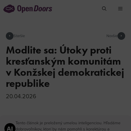
Preskočiť
na
obsah
arrow_left
Staršie
Novšie
arrow_right
Modlite sa: Útoky proti
kresťanským komunitám
v Konžskej demokratickej
republike
20.04.2026
Tento článok je preložený umelou inteligenciou. Hľadáme
dobrovoľníkov, ktorí by nám pomohli s korektúrou a