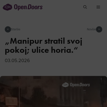
Preskočiť
na
obsah
arrow_left
Staršie
Novšie
arrow_right
„Manipur stratil svoj
pokoj; ulice horia.“
03.05.2026