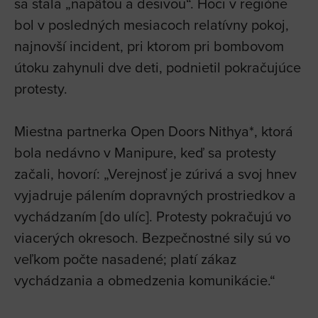
sa stala „napätou a desivou“. Hoci v regióne
bol v posledných mesiacoch relatívny pokoj,
najnovší incident, pri ktorom pri bombovom
útoku zahynuli dve deti, podnietil pokračujúce
protesty.
Miestna partnerka Open Doors Nithya*, ktorá
bola nedávno v Manipure, keď sa protesty
začali, hovorí: „Verejnosť je zúrivá a svoj hnev
vyjadruje pálením dopravných prostriedkov a
vychádzaním [do ulíc]. Protesty pokračujú vo
viacerých okresoch. Bezpečnostné sily sú vo
veľkom počte nasadené; platí zákaz
vychádzania a obmedzenia komunikácie.“